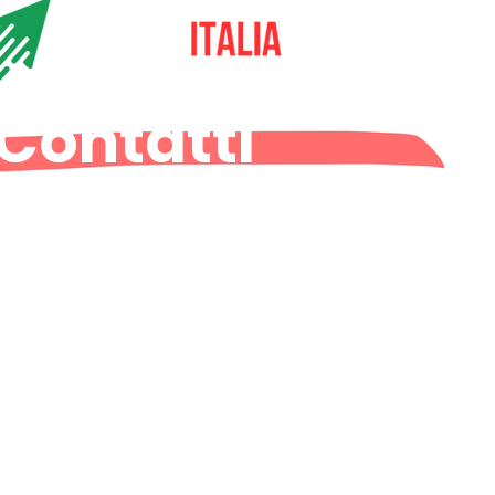
Contatti
ia Angelo Cazzaniga, 85, 20861 Brugherio MB, Italia
nfo@creativaitalia.it
399152535
+39340129388
9
Cookies