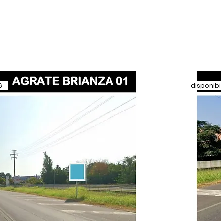
me
Social
Last Minute
Servizi
Co
6
disponibi