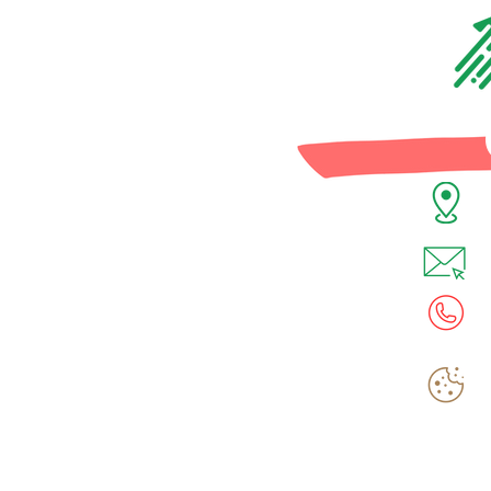
V
i
0